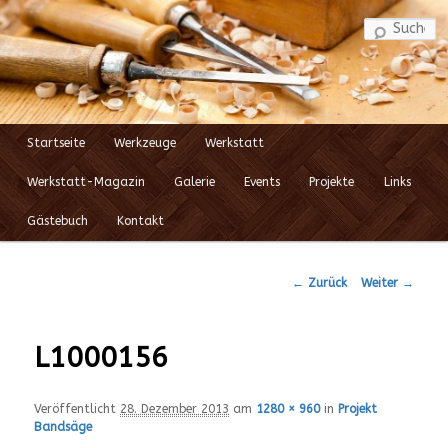
S
Startseite
Werkzeuge
Werkstatt
Zum
Hauptmenü
Werkstatt-Magazin
Galerie
Events
Projekte
Links
Inhalt
Gästebuch
Kontakt
wechseln
← Zurück
Weiter →
Bilder-
Navigation
L1000156
Veröffentlicht
28. Dezember 2013
am
1280 × 960
in
Projekt
Bandsäge