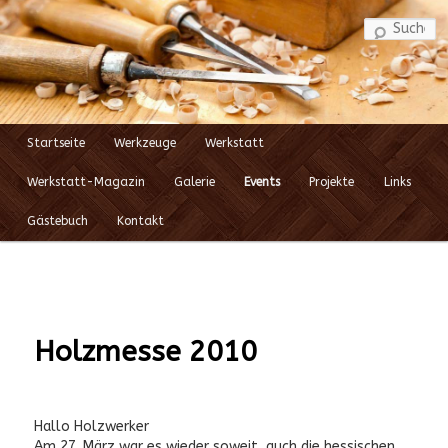
S
Startseite
Werkzeuge
Werkstatt
Zum
Hauptmenü
Werkstatt-Magazin
Galerie
Events
Projekte
Links
Inhalt
Gästebuch
Kontakt
wechseln
Holzmesse 2010
Hallo Holzwerker
Am 27. März war es wieder soweit, auch die hessischen