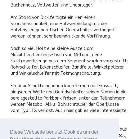
Buchenholz, Vollwellen und Linearlager.
Am Stand von Dick fertigte ein Herr einen
Storchenschnabel, eine Holzverbindung mit der
Holzleisten quadratischen Querschnitts verlängert
werden können, sehr beeindruckende Vorführung.
Nach so viel Holz eine kleine Auszeit am
Metallbearbeitungs-Tisch von Metabo, neue
Elektrowerkzeuge aus dem Segment wurden vorgestellt:
Rohrschleifer, Eckenschleifer, Bandfeile, Winkelpolierer
und Winkelschleifer mit Totmannschaltung.
Ein paar Schritte nebenan konnte man mit Frässtift,
biegsamer Welle und Geradschleifer seinen Namen in die
bereitgestellte Parkbank fräsen, unter den Teilnehmern
werden Metabo-Akku-Bohrschrauber der Oberklasse
vom Typ LTX verlost. Auch hier gab es viele Interessierte.
Einer der Stände die den fortgeschrittenen Drechsler
aber auch begeisterten Einsteiger anspricht: Steinert aus
Diese Webseite benutzt Cookies um den
dem Erzgebirge. Kompromisslose Qualität bis ins Detail,