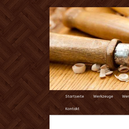
Startseite
Zum
Werkzeuge
Wer
Hauptmenü
Kontakt
Inhalt
wechseln