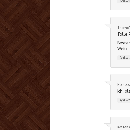
Antw
ThomaT
Tolle 
Besten
Weiter
Antw
Homeb
Ich, a
Antw
Kettens