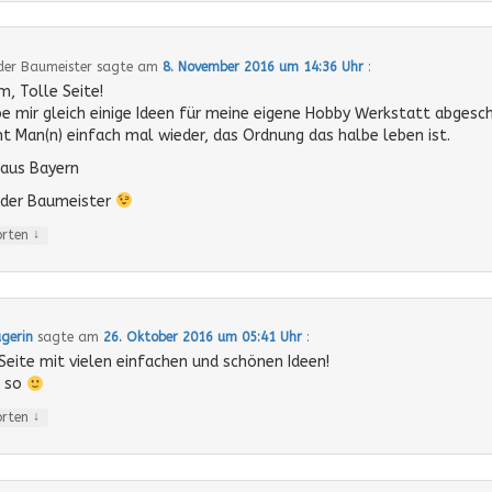
der Baumeister
sagte am
8. November 2016 um 14:36 Uhr
:
, Tolle Seite!
be mir gleich einige Ideen für meine eigene Hobby Werkstatt abgesc
ht Man(n) einfach mal wieder, das Ordnung das halbe leben ist.
aus Bayern
 der Baumeister
↓
orten
gerin
sagte am
26. Oktober 2016 um 05:41 Uhr
:
Seite mit vielen einfachen und schönen Ideen!
r so
↓
orten