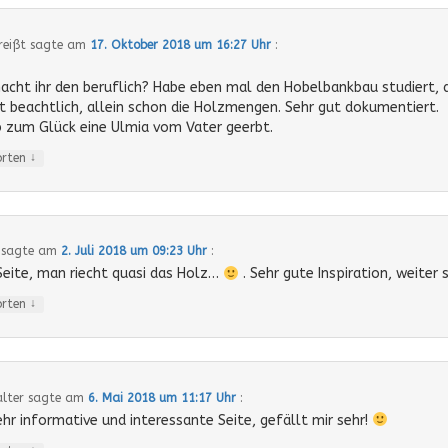
reißt
sagte am
17. Oktober 2018 um 16:27 Uhr
:
cht ihr den beruflich? Habe eben mal den Hobelbankbau studiert, d
ht beachtlich, allein schon die Holzmengen. Sehr gut dokumentiert.
b zum Glück eine Ulmia vom Vater geerbt.
↓
orten
sagte am
2. Juli 2018 um 09:23 Uhr
:
Seite, man riecht quasi das Holz…
. Sehr gute Inspiration, weiter
↓
orten
lter
sagte am
6. Mai 2018 um 11:17 Uhr
:
ehr informative und interessante Seite, gefällt mir sehr!