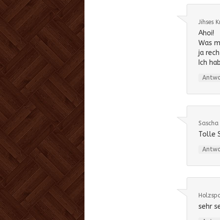
Jihses K
Ahoi!
Was ma
ja rec
Ich ha
Antw
Sascha
Tolle 
Antw
Holzspa
sehr s