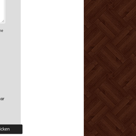
ne
tar