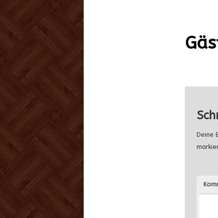
Gäs
Sch
Deine E
markie
Kom