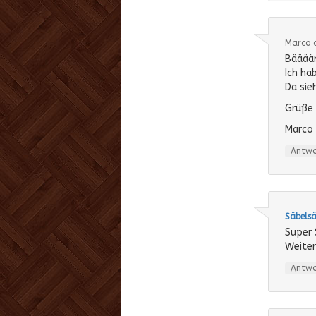
Marco 
Bääääm
Ich ha
Da sie
Grüße 
Marco
Antw
Säbelsä
Super 
Weite
Antw