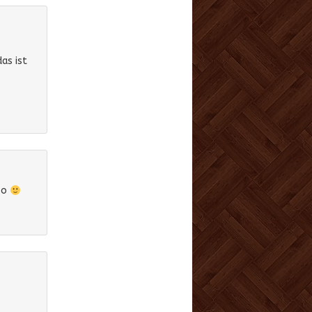
as ist
 so