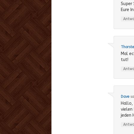
Super 
Eure I
Antw
Thorste
Mal ec
tut!
Antw
Dave
sa
Hallo,
vielen
jeden 
Antw