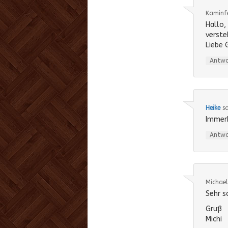
Kaminf
Hallo,
verste
Liebe 
Antw
Heike
s
Immerh
Antw
Michael
Sehr s
Gruß
Michi