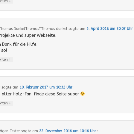
↓
orten
homas DunkelThomasTThomas dunkel
sagte am
5. April 2018 um 20:07 Uhr
Projekte und super Webseite.
 Dank für die Hilfe.
 so!
↓
orten
y
sagte am
10. Februar 2017 um 10:32 Uhr
:
ls alter Holz-Fan, finde diese Seite super
↓
orten
ägen Tester
sagte am
22. Dezember 2016 um 10:16 Uhr
: