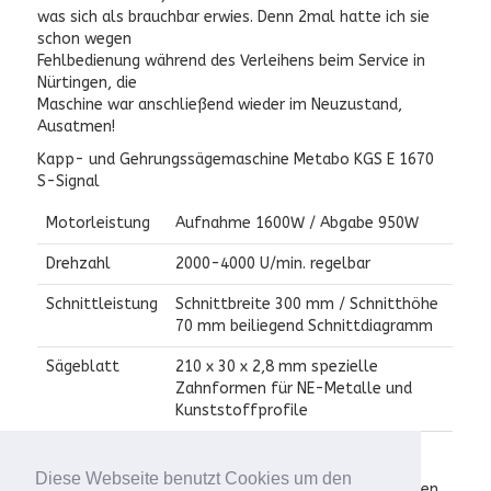
was sich als brauchbar erwies. Denn 2mal hatte ich sie
schon wegen
Fehlbedienung während des Verleihens beim Service in
Nürtingen, die
Maschine war anschließend wieder im Neuzustand,
Ausatmen!
Kapp- und Gehrungssägemaschine Metabo KGS E 1670
S-Signal
Motorleistung
Aufnahme 1600W / Abgabe 950W
Drehzahl
2000-4000 U/min. regelbar
Schnittleistung
Schnittbreite 300 mm / Schnitthöhe
70 mm beiliegend Schnittdiagramm
Sägeblatt
210 x 30 x 2,8 mm spezielle
Zahnformen für NE-Metalle und
Kunststoffprofile
Zubehör: Werkstückauflagen beidseitig unbegrenzt
Diese Webseite benutzt Cookies um den
verlängerbar mit Anschlägen zum exakten Zuschneiden