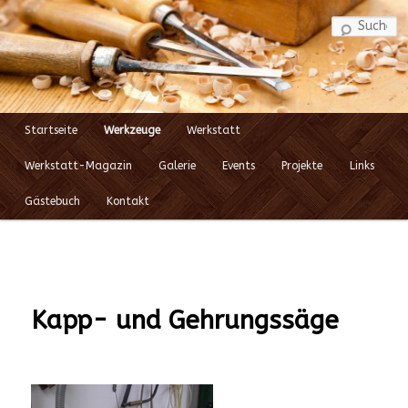
S
Startseite
Werkzeuge
Werkstatt
Zum
Hauptmenü
Werkstatt-Magazin
Galerie
Events
Projekte
Links
Inhalt
Gästebuch
Kontakt
wechseln
Kapp- und Gehrungssäge