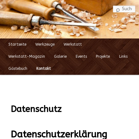
S
Startseite
Werkzeuge
Werkstatt
Zum
Hauptmenü
Werkstatt-Magazin
Galerie
Events
Projekte
Links
Inhalt
Gästebuch
Kontakt
wechseln
Datenschutz
Datenschutzerklärung