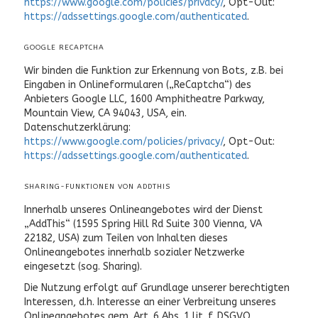
https://www.google.com/policies/privacy/
, Opt-Out:
https://adssettings.google.com/authenticated
.
GOOGLE RECAPTCHA
Wir binden die Funktion zur Erkennung von Bots, z.B. bei
Eingaben in Onlineformularen („ReCaptcha“) des
Anbieters Google LLC, 1600 Amphitheatre Parkway,
Mountain View, CA 94043, USA, ein.
Datenschutzerklärung:
https://www.google.com/policies/privacy/
, Opt-Out:
https://adssettings.google.com/authenticated
.
SHARING-FUNKTIONEN VON ADDTHIS
Innerhalb unseres Onlineangebotes wird der Dienst
„AddThis“ (1595 Spring Hill Rd Suite 300 Vienna, VA
22182, USA) zum Teilen von Inhalten dieses
Onlineangebotes innerhalb sozialer Netzwerke
eingesetzt (sog. Sharing).
Die Nutzung erfolgt auf Grundlage unserer berechtigten
Interessen, d.h. Interesse an einer Verbreitung unseres
Onlineangebotes gem. Art. 6 Abs. 1 lit. f. DSGVO.