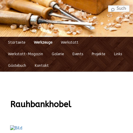
S
Startseite
Werkzeuge
Werkstatt
Zum
Hauptmenü
Werkstatt-Magazin
Galerie
Events
Projekte
Links
Inhalt
Gästebuch
Kontakt
wechseln
Rauhbankhobel