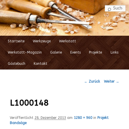
S
Startseite
Werkzeuge
Werkstatt
Zum
Hauptmenü
Werkstatt-Magazin
Galerie
Events
Projekte
Links
Inhalt
Gästebuch
Kontakt
wechseln
← Zurück
Weiter →
Bilder-
Navigation
L1000148
Veröffentlicht
28. Dezember 2013
am
1280 × 960
in
Projekt
Bandsäge