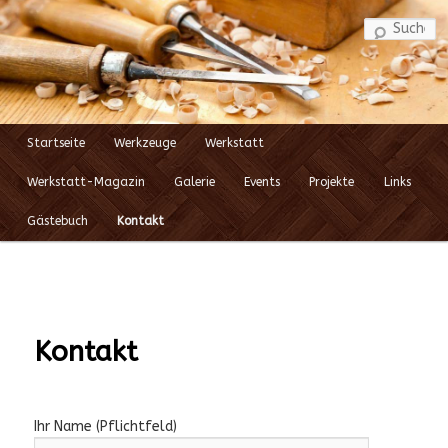
S
Startseite
Werkzeuge
Werkstatt
Zum
Hauptmenü
Werkstatt-Magazin
Galerie
Events
Projekte
Links
Inhalt
Gästebuch
Kontakt
wechseln
Kontakt
Ihr Name (Pflichtfeld)