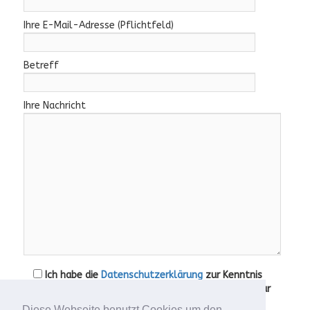
Ihre E-Mail-Adresse (Pflichtfeld)
Betreff
Ihre Nachricht
Ich habe die
Datenschutzerklärung
zur Kenntnis
genommen. Ich stimme zu, dass meine Angaben zur
Kontaktaufnahme und für Rückfragen dauerhaft
Diese Webseite benutzt Cookies um den