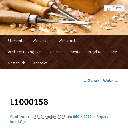
S
Startseite
Werkzeuge
Werkstatt
Zum
Hauptmenü
Werkstatt-Magazin
Galerie
Events
Projekte
Links
Inhalt
Gästebuch
Kontakt
wechseln
← Zurück
Weiter →
Bilder-
Navigation
L1000158
Veröffentlicht
28. Dezember 2013
am
960 × 1280
in
Projekt
Bandsäge