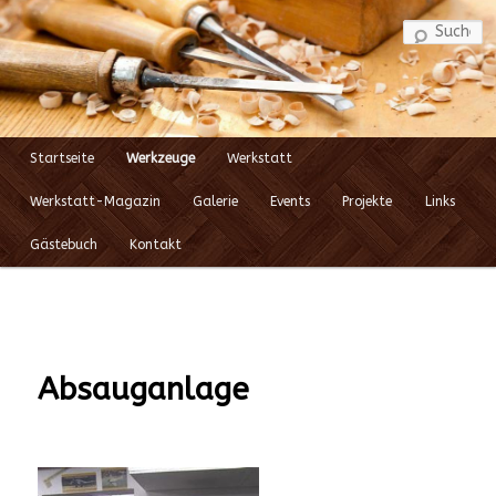
S
Startseite
Werkzeuge
Werkstatt
Zum
Hauptmenü
Werkstatt-Magazin
Galerie
Events
Projekte
Links
Inhalt
Gästebuch
Kontakt
wechseln
Absauganlage