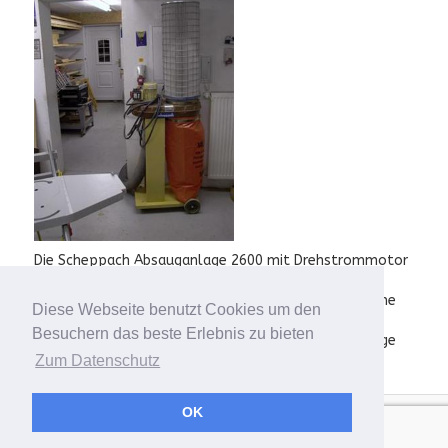
Die Scheppach Absauganlage 2600 mit Drehstrommotor
und 1000 m3/h Förderleistung
reicht auch noch beim Fräsen und Hobeln. Die Maschine
Diese Webseite benutzt Cookies um den
habe ich gebraucht bekommen
Besuchern das beste Erlebnis zu bieten
von meinem Holzhändler, für dessen SCM-Formatsäge
die Anlage zu klein war.
Zum Datenschutz
OK