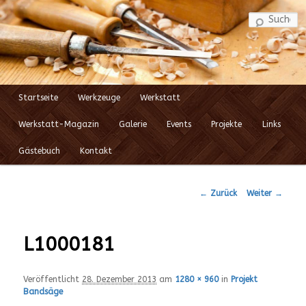
S
Startseite
Werkzeuge
Werkstatt
Zum
Hauptmenü
Werkstatt-Magazin
Galerie
Events
Projekte
Links
Inhalt
Gästebuch
Kontakt
wechseln
← Zurück
Weiter →
Bilder-
Navigation
L1000181
Veröffentlicht
28. Dezember 2013
am
1280 × 960
in
Projekt
Bandsäge